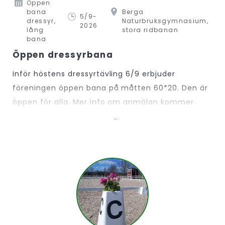
Öppen
bana
Berga
5/9-
dressyr,
Naturbruksgymnasium,
2026
lång
stora ridbanan
bana
Öppen dressyrbana
Inför höstens dressyrtävling 6/9 erbjuder
föreningen öppen bana på måtten 60*20. Den är
öppen för alla. Mer info om anmälan kommer.
Välkomna!