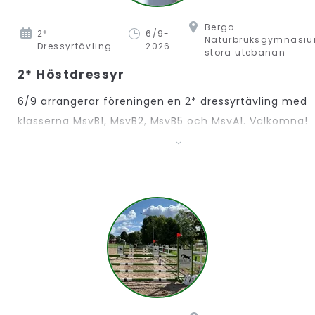
Berga
2*
6/9-
Naturbruksgymnasiu
Dressyrtävling
2026
stora utebanan
2* Höstdressyr
6/9 arrangerar föreningen en 2* dressyrtävling med
klasserna MsvB1, MsvB2, MsvB5 och MsvA1. Välkomna!