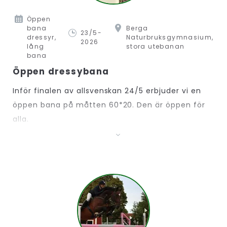
Öppen
bana
Berga
23/5-
dressyr,
Naturbruksgymnasium,
2026
lång
stora utebanan
bana
Öppen dressybana
Inför finalen av allsvenskan 24/5 erbjuder vi en
öppen bana på måtten 60*20. Den är öppen för
alla.