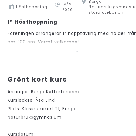
Berga
19/9-
Hösthoppning
Naturbruksgymnasiu
2026
stora utebanan
1* Hösthoppning
Föreningen arrangerar 1* hopptävling med höjder frå
cm-100 cm. Varmt välkomna!
Grönt kort kurs
Arrangör: Berga Ryttarförening
Kursledare: Åsa Lind
Plats: Klassrummet T1, Berga
Naturbruksgymnasium
Kursdatum: