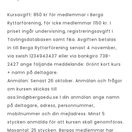
Kursavgift: 850 kr för medlemmar i Berga
Ryttarförening, för icke medlemmar 1150 kr. I
priset ingår undervisning, registreringsavgift i
Tävlingsdatabasen samt fika. Avgiften betalas
in till Berga Ryttarförening senast 4 november,
via swish 1234943437 eller via bankgiro 738-
2427 ange följande meddelande: Grönt kort kurs
+ namn på deltagare.
Anmälan: Senast 26 oktober. Anmälan och frågor
om kursen skickas till
asa.lind@bergaedu.se I din anmälan ange namn
på deltagare, adress, personnummer,
mobilnummer och din mejladress. Minst 5
stycken anmälda för att kursen skall genomföras.
Maxantal: 25 stycken. Bergas medlemmar har