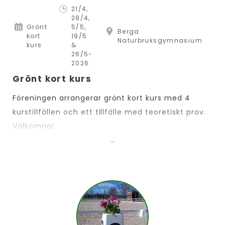
21/4,
28/4,
Grönt
5/5,
Berga
kort
19/5
Naturbruksgymnasium
kurs
&
26/5-
2026
Grönt kort kurs
Föreningen arrangerar grönt kort kurs med 4
kurstillfällen och ett tillfälle med teoretiskt prov.
Välkomna!