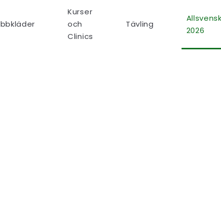
Kurser
Allsvens
ubbkläder
och
Tävling
2026
Clinics