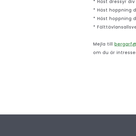
* Häst dressyr div 
* Häst hoppning d
* Häst hoppning d
* Fälttävlansalls
Mejla till
bergarf
om du är intresse