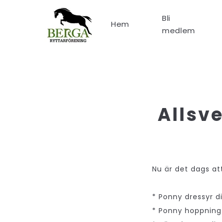
Bli
Hem
medlem
Allsv
Nu är det dags att
* Ponny dressyr div
* Ponny hoppning 